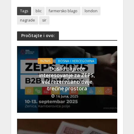
Tags
blic
farmersko blago
london
nagrade
sir
Pročitajte i ovo:
BIZNIS
BOSNA I HERCEGOVINA
Dosad najveće
interesovanje za ZEPS,
već rezervisano dvije
trećine prostora
16 Juna, 2025