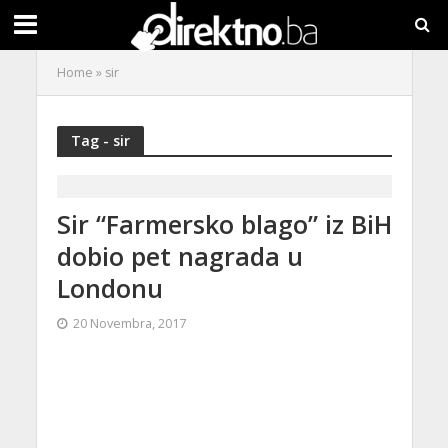
Home
»
sir
Tag - sir
Sir “Farmersko blago” iz BiH
dobio pet nagrada u
Londonu
20 Novembra, 2017