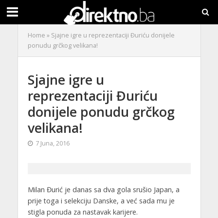
Home
»
Sjajne igre u reprezentaciji Đuriću donijele
ponudu grčkog velikana!
Sjajne igre u
reprezentaciji Đuriću
donijele ponudu grčkog
velikana!
7 Juna, 2016
Milan Đurić je danas sa dva gola srušio Japan, a
prije toga i selekciju Danske, a već sada mu je
stigla ponuda za nastavak karijere.