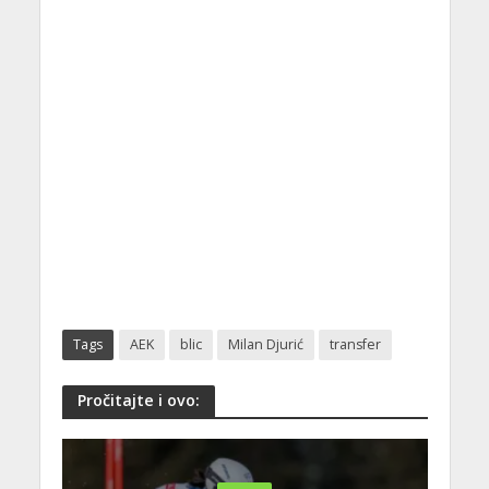
Tags
AEK
blic
Milan Djurić
transfer
Pročitajte i ovo: