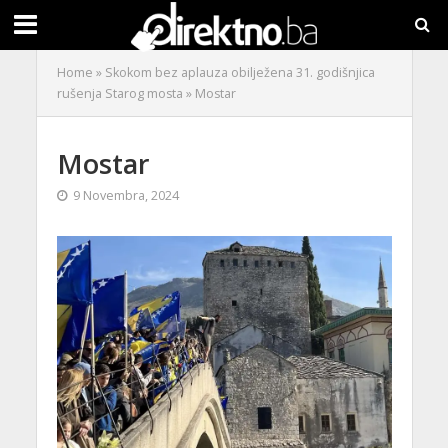
Home
»
Skokom bez aplauza obilježena 31. godišnjica
rušenja Starog mosta
»
Mostar
Mostar
9 Novembra, 2024