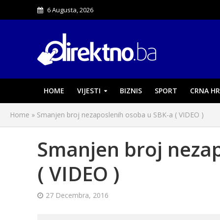
6 Augusta, 2026
HOME
VIJESTI
BIZNIS
SPORT
CRNA HR
Home
»
Smanjen broj nezaposlenih osoba u SBK-a ( VIDEO )
Smanjen broj nezap
( VIDEO )
27 Decembra, 2016