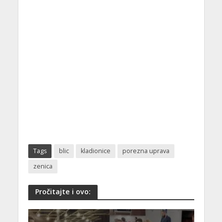
Tags
blic
kladionice
porezna uprava
zenica
Pročitajte i ovo: