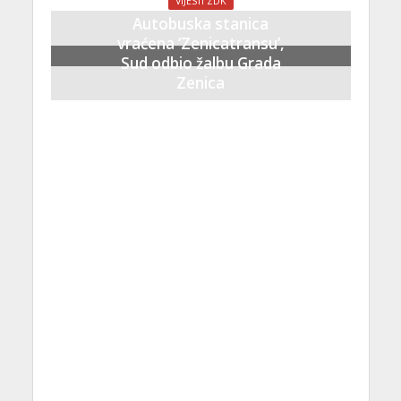
VIJESTI ZDK
Autobuska stanica
vraćena ‘Zenicatransu’,
Sud odbio žalbu Grada
Zenica
21 Septembra, 2023