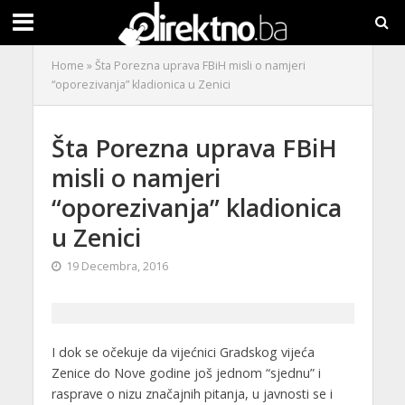
Home
»
Šta Porezna uprava FBiH misli o namjeri
“oporezivanja” kladionica u Zenici
Šta Porezna uprava FBiH
misli o namjeri
“oporezivanja” kladionica
u Zenici
19 Decembra, 2016
I dok se očekuje da vijećnici Gradskog vijeća
Zenice do Nove godine još jednom “sjednu” i
rasprave o nizu značajnih pitanja, u javnosti se i