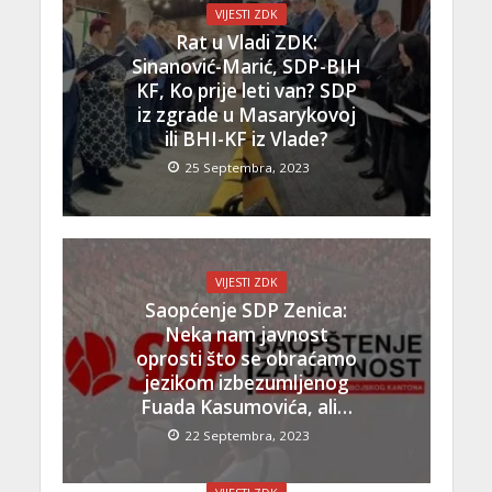
VIJESTI ZDK
Rat u Vladi ZDK:
Sinanović-Marić, SDP-BIH
KF, Ko prije leti van? SDP
iz zgrade u Masarykovoj
ili BHI-KF iz Vlade?
25 Septembra, 2023
VIJESTI ZDK
Saopćenje SDP Zenica:
Neka nam javnost
oprosti što se obraćamo
jezikom izbezumljenog
Fuada Kasumovića, ali…
22 Septembra, 2023