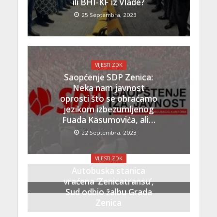
ili BHI-KF iz Vlade?
25 Septembra, 2023
VIJESTI ZDK
Saopćenje SDP Zenica:
Neka nam javnost
oprosti što se obraćamo
jezikom izbezumljenog
Fuada Kasumovića, ali…
22 Septembra, 2023
VIJESTI ZDK
Autobuska stanica
vraćena ‘Zenicatransu’,
Sud odbio žalbu Grada
Zenica
21 Septembra, 2023