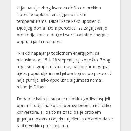
U januaru je zbog kvarova došlo do prekida
isporuke toplotne energije na niskim
temperaturama. Dilber kaže kako uposlenici
Dječijeg doma “Dom porodica“ za zagrijavanje
prostorija koriste druge izvore toplotne energije,
poput uljanih radijatora.
“Prekid napajanja toplotnom energijom, sa
minusima od 15 ili 18 stepeni je jako teško. Zbog
toga smo grupisali štićenike, pa koristimo grijna
tijela, poput uljanih radijatora koji su po preporuci
najsigurnija, iako apsolutne sigurnosti nema“,
rekao je Dilber.
Dodao je kako je su prije nekoliko godina uspjeli
opremiti odjel na kojem borave bebe sa nekoliko
konvektora, ali da to ne znači da je problem
grijanja u ostatku objekta riješen, s obzirom da se
radi o velikim prostorijama.