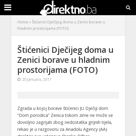
Home
»
Štićenici Dječijeg doma u Zenici borave u
hladnim prostorijama (FOTO)
Štićenici Dječijeg doma u
Zenici borave u hladnim
prostorijama (FOTO)
20 Januara, 2017
Zgrada u kojoj borave štićenici JU Dječiji dom
“Dom porodica” Zenica tokom zime ne može se
dovoljno zagrijati zbog nedostatka grijnih tijela,
rekao je u razgovoru za Anadolu Agency (AA)