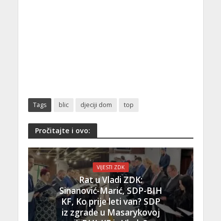
Tags
blic
djeciji dom
top
Pročitajte i ovo:
VIJESTI ZDK
Rat u Vladi ZDK:
Sinanović-Marić, SDP-BIH
KF, Ko prije leti van? SDP
iz zgrade u Masarykovoj