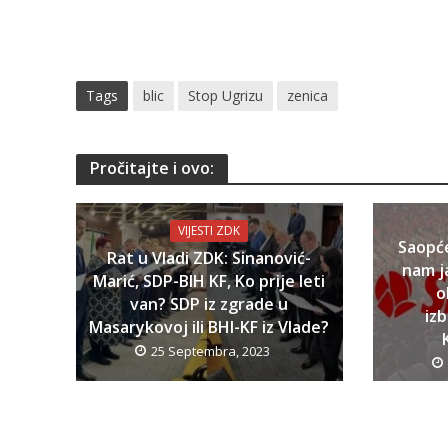
Tags
blic
Stop Ugrizu
zenica
Pročitajte i ovo:
VIJESTI ZDK
Saopć
Rat u Vladi ZDK: Sinanović-
nam j
Marić, SDP-BIH KF, Ko prije leti
o
van? SDP iz zgrade u
iz
Masarykovoj ili BHI-KF iz Vlade?
25 Septembra, 2023