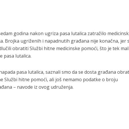
sedam godina nakon ugriza pasa lutalica zatražilo medicins
. Brojka ugriženih i napadnutih građana nije konačna, jer 
učili obratiti Službi hitne medicinske pomoći, što je tek mali
 pasa lutalica.
 napada pasa lutalica, saznali smo da se dosta građana obrat
 Službi hitne pomoći, ali još nemamo podatke o broju
ađana – navode iz ovog udruženja.