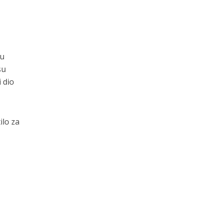
ku
su
 dio
ilo za