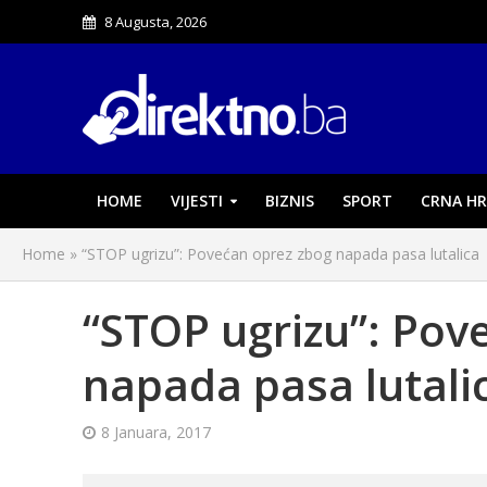
8 Augusta, 2026
HOME
VIJESTI
BIZNIS
SPORT
CRNA HR
Home
»
“STOP ugrizu”: Povećan oprez zbog napada pasa lutalica
“STOP ugrizu”: Pov
napada pasa lutali
8 Januara, 2017