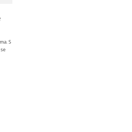
e
ima. S
 se