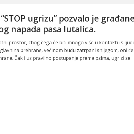
“STOP ugrizu” pozvalo je građan
og napada pasa lutalica.
otni prostor, zbog čega će biti mnogo više u kontaktu s ljud
i glavnina prehrane, većinom budu zatrpani snijegom, oni će
 hrane. Čak i uz pravilno postupanje prema psima, ugrizi se