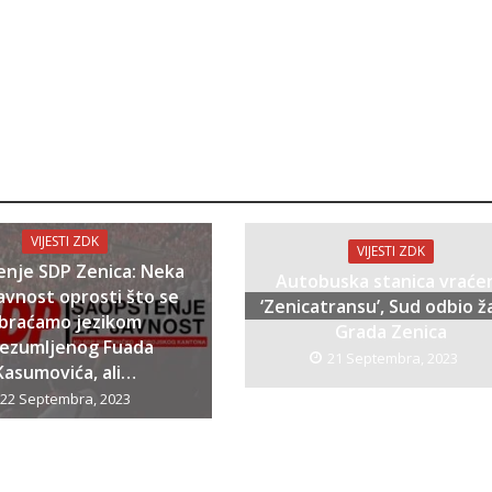
VIJESTI ZDK
VIJESTI ZDK
enje SDP Zenica: Neka
Autobuska stanica vraće
avnost oprosti što se
‘Zenicatransu’, Sud odbio ž
braćamo jezikom
Grada Zenica
bezumljenog Fuada
21 Septembra, 2023
Kasumovića, ali…
22 Septembra, 2023