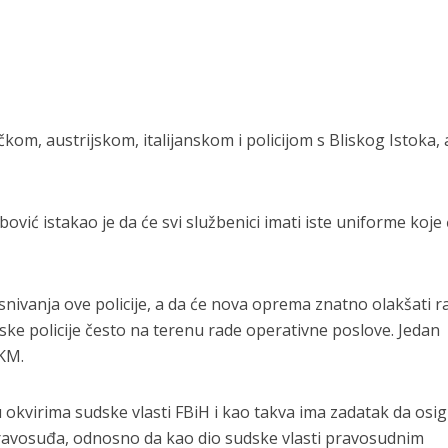
kom, austrijskom, italijanskom i policijom s Bliskog Istoka, al
ović istakao je da će svi službenici imati iste uniforme koje 
nivanja ove policije, a da će nova oprema znatno olakšati ra
udske policije često na terenu rade operativne poslove. Jedan
 KM.
u okvirima sudske vlasti FBiH i kao takva ima zadatak da osi
pravosuđa, odnosno da kao dio sudske vlasti pravosudnim