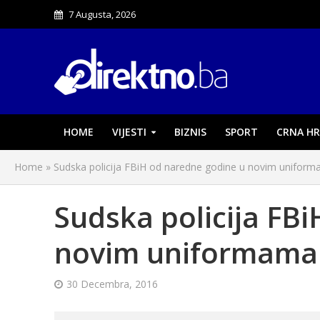
7 Augusta, 2026
HOME
VIJESTI
BIZNIS
SPORT
CRNA HR
Home
»
Sudska policija FBiH od naredne godine u novim unifor
Sudska policija FB
novim uniformama
30 Decembra, 2016