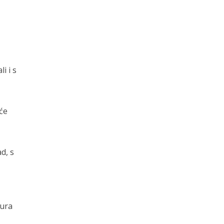
i i s
će
d, s
gura