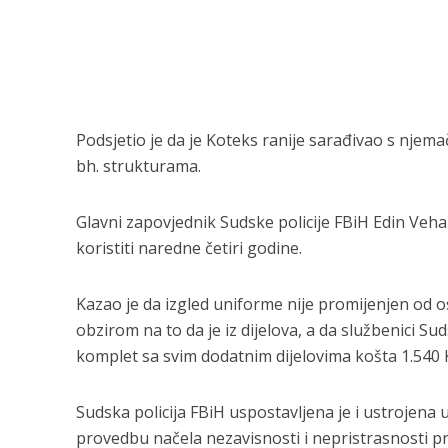
Podsjetio je da je Koteks ranije sarađivao s njemač
bh. strukturama.
Glavni zapovjednik Sudske policije FBiH Edin Vehab
koristiti naredne četiri godine.
Kazao je da izgled uniforme nije promijenjen od os
obzirom na to da je iz dijelova, a da službenici S
komplet sa svim dodatnim dijelovima košta 1.540
Sudska policija FBiH uspostavljena je i ustrojena 
provedbu načela nezavisnosti i nepristrasnosti 