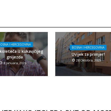
OSNA I HERCEGOVINA
BOSNA I HERCEGOVINA
koleteča iz kukavičijeg
Uvijek za primjer!
gnijezda
28 Oktobra, 2025
8 Januara, 2026