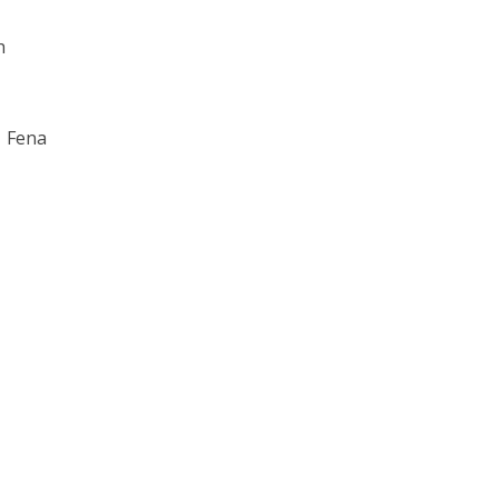
h
Fena