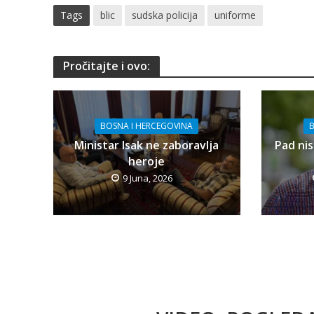
Tags
blic
sudska policija
uniforme
Pročitajte i ovo:
BOSNA I HERCEGOVINA
B
Ministar Isak ne zaboravlja
Pad nis
heroje
9 Juna, 2026