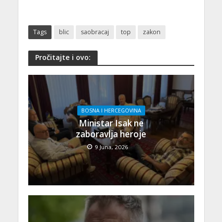
Tags
blic
saobracaj
top
zakon
Pročitajte i ovo:
BOSNA I HERCEGOVINA
Ministar Isak ne
zaboravlja heroje
9 Juna, 2026