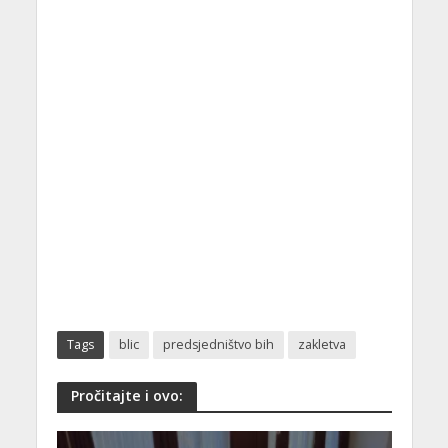
Tags
blic
predsjedništvo bih
zakletva
Pročitajte i ovo: