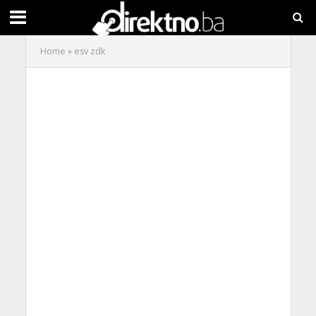
Home
»
esv zdk