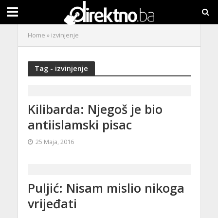
Home
»
izvinjenje
Tag - izvinjenje
Kilibarda: Njegoš je bio
antiislamski pisac
25 Maja, 2016
Puljić: Nisam mislio nikoga
vrijeđati