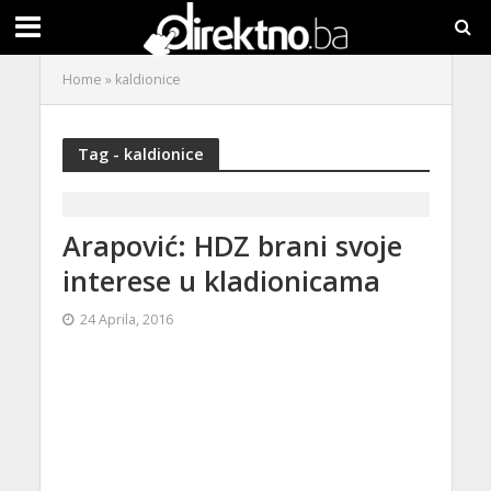
Home
»
kaldionice
Tag - kaldionice
Arapović: HDZ brani svoje
interese u kladionicama
24 Aprila, 2016