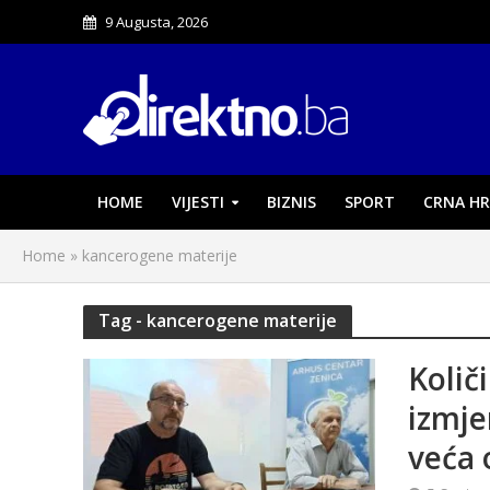
9 Augusta, 2026
HOME
VIJESTI
BIZNIS
SPORT
CRNA HR
Home
»
kancerogene materije
Tag - kancerogene materije
Količ
izmje
veća 