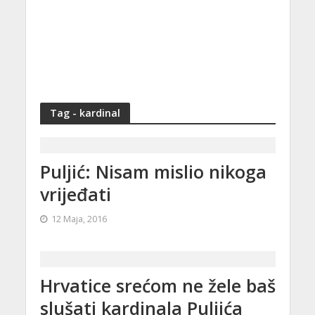
Tag - kardinal
Puljić: Nisam mislio nikoga
vrijeđati
12 Maja, 2016
Hrvatice srećom ne žele baš
slušati kardinala Puljića