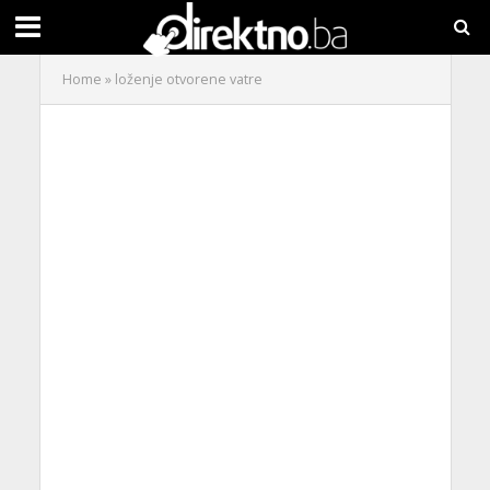
Home
»
loženje otvorene vatre