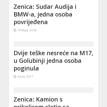
Zenica: Sudar Audija i
BMW-a, jedna osoba
povrijeđena
19 Maja, 2018
Dvije teške nesreće na M17,
u Golubinji jedna osoba
poginula
6 Jula, 2017
Zenica: Kamion s
prikolicom sletio sa