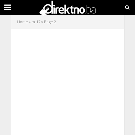
Home
»
m-17
»
Page 2