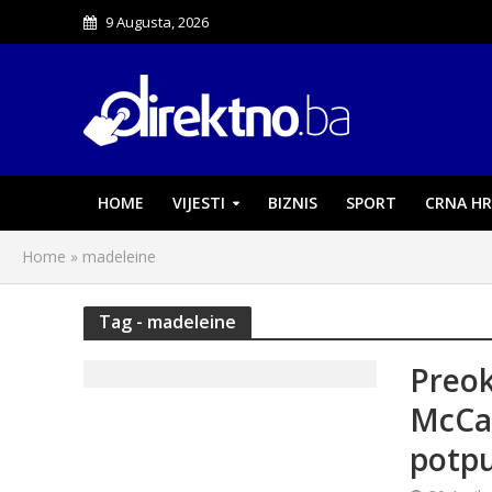
9 Augusta, 2026
HOME
VIJESTI
BIZNIS
SPORT
CRNA HR
Home
»
madeleine
Tag - madeleine
Preok
McCan
potpu