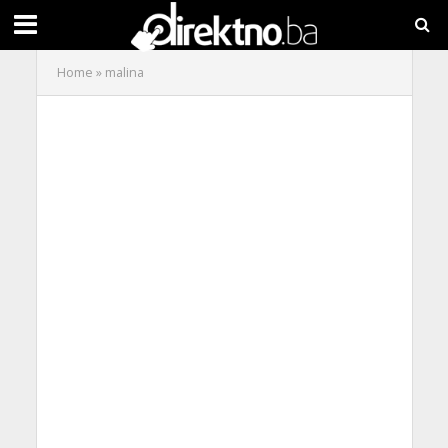
Home
»
malina