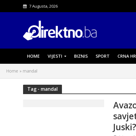
7 Augusta, 2026
HOME
VIJESTI
BIZNIS
SPORT
CRNA HR
Home
»
mandal
Tag - mandal
Avazo
savje
Juski?