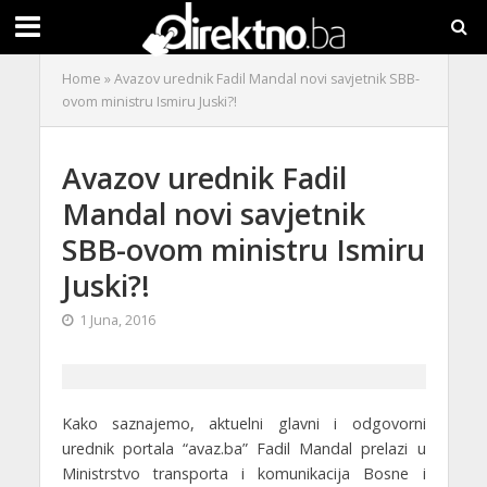
Home
»
Avazov urednik Fadil Mandal novi savjetnik SBB-
ovom ministru Ismiru Juski?!
Avazov urednik Fadil
Mandal novi savjetnik
SBB-ovom ministru Ismiru
Juski?!
1 Juna, 2016
Kako saznajemo, aktuelni glavni i odgovorni
urednik portala “avaz.ba” Fadil Mandal prelazi u
Ministrstvo transporta i komunikacija Bosne i