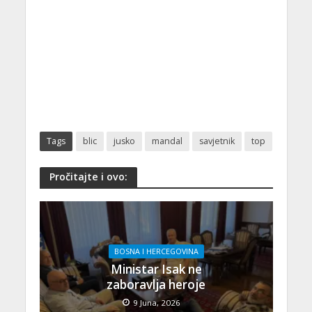
Tags
blic
jusko
mandal
savjetnik
top
Pročitajte i ovo:
BOSNA I HERCEGOVINA
Ministar Isak ne
zaboravlja heroje
9 Juna, 2026