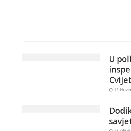
U pol
inspe
Cvijet
16 Nove
Dodik
savje
16 Oktob