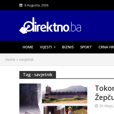
6 Augusta, 2026
HOME
VIJESTI
BIZNIS
SPORT
CRNA HR
Home
»
savjetnik
Tag - savjetnik
Tokom
Žepču
30 Maja,