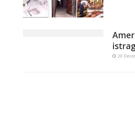
Ameri
istra
20 Dece