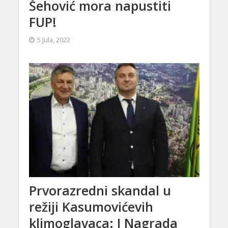
Šehović mora napustiti
FUP!
5 Jula, 2022
Prvorazredni skandal u
režiji Kasumovićevih
klimoglavaca: I Nagrada