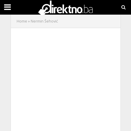
Home
»
Nermin Šehović