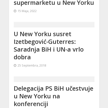
supermarketu u New Yorku
15 Maja, 2022
U New Yorku susret
Izetbegović-Guterres:
Saradnja BiH i UN-a vrlo
dobra
25 Septembra, 2018
Delegacija PS BiH učestvuje
u New Yorku na
konferenciji