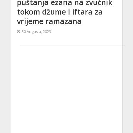
puštanja ezana na zvučnik
tokom džume i iftara za
vrijeme ramazana
30 Augusta, 2023