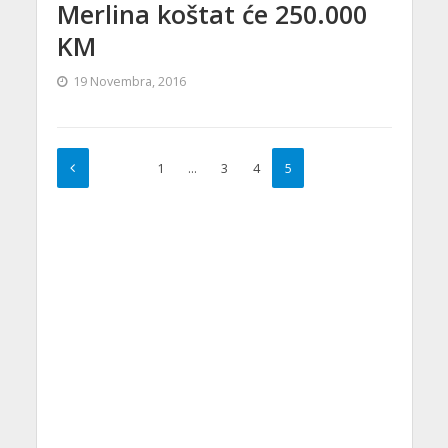
Merlina koštat će 250.000
KM
19 Novembra, 2016
1
…
3
4
5