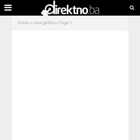
Home
»
nova godina
»
Page 5