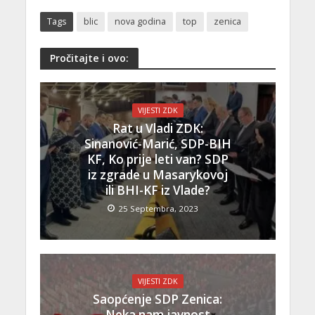
Tags
blic
nova godina
top
zenica
Pročitajte i ovo:
VIJESTI ZDK
Rat u Vladi ZDK:
Sinanović-Marić, SDP-BIH
KF, Ko prije leti van? SDP
iz zgrade u Masarykovoj
ili BHI-KF iz Vlade?
25 Septembra, 2023
VIJESTI ZDK
Saopćenje SDP Zenica:
Neka nam javnost