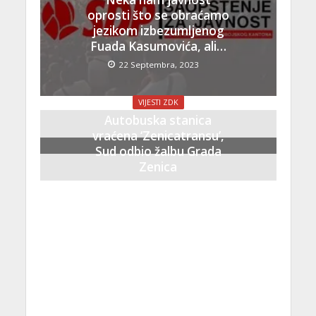
oprosti što se obraćamo
jezikom izbezumljenog
Fuada Kasumovića, ali…
22 Septembra, 2023
VIJESTI ZDK
Autobuska stanica
vraćena ‘Zenicatransu’,
Sud odbio žalbu Grada
Zenica
21 Septembra, 2023