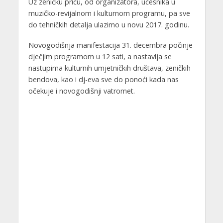
Uz zeničku priču, od organizatora, učesnika u
muzičko-revijalnom i kulturnom programu, pa sve
do tehničkih detalja ulazimo u novu 2017. godinu.
Novogodišnja manifestacija 31. decembra počinje
dječjim programom u 12 sati, a nastavlja se
nastupima kulturnih umjetničkih društava, zeničkih
bendova, kao i dj-eva sve do ponoći kada nas
očekuje i novogodišnj
i vatromet.