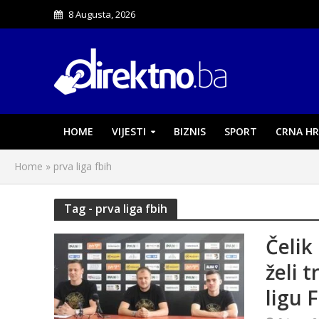
8 Augusta, 2026
HOME
VIJESTI
BIZNIS
SPORT
CRNA HR
Home
»
prva liga fbih
Tag - prva liga fbih
Čelik
želi 
ligu 