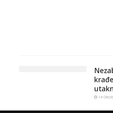
Nezab
krađe
utak
14 Oktob