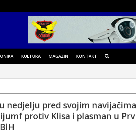
ONIKA
KULTURA
MAGAZIN
KONTAKT
 u nedjelju pred svojim navijačim
trijumf protiv Klisa i plasman u Pr
FBiH