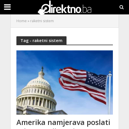
Home
»
raketni sistem
Tag - raketni sistem
Amerika namjerava poslati