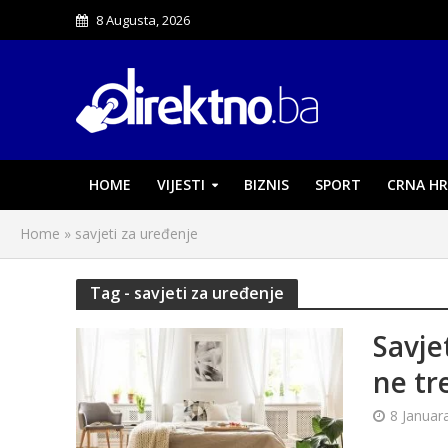
8 Augusta, 2026
HOME
VIJESTI
BIZNIS
SPORT
CRNA HR
Home
»
savjeti za uređenje
Tag - savjeti za uređenje
Savje
ne tr
8 Januar