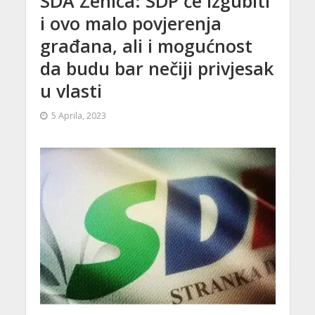
SDA Zenica: SDP će izgubiti
i ovo malo povjerenja
građana, ali i mogućnost
da budu bar nečiji privjesak
u vlasti
5 Aprila, 2023