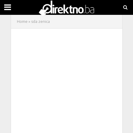
Home
»
sda zenica