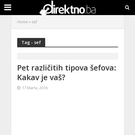
Home
»
sef
Tag - sef
Pet različitih tipova šefova:
Kakav je vaš?
17 Marta, 2016