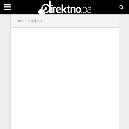
Home
»
sejfovic