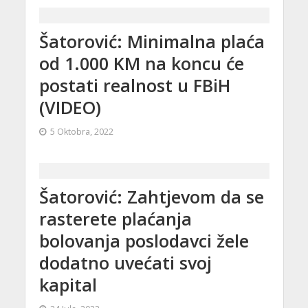
Šatorović: Minimalna plaća
od 1.000 KM na koncu će
postati realnost u FBiH
(VIDEO)
5 Oktobra, 2022
Šatorović: Zahtjevom da se
rasterete plaćanja
bolovanja poslodavci žele
dodatno uvećati svoj
kapital