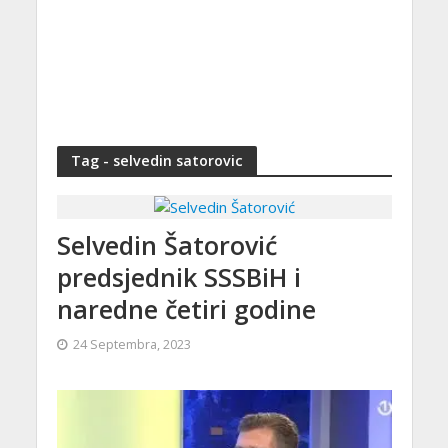
Tag - selvedin satorovic
Selvedin Šatorović
predsjednik SSSBiH i
naredne četiri godine
24 Septembra, 2023