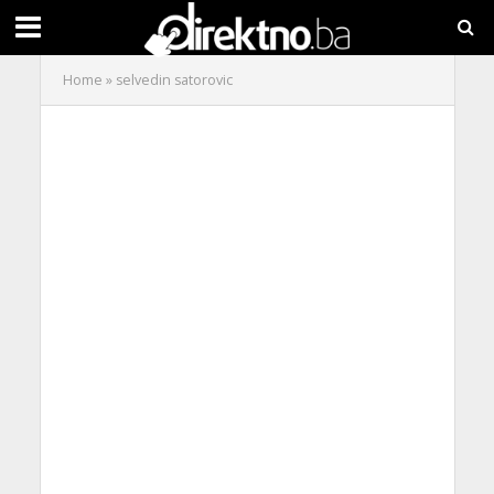
Home
»
selvedin satorovic