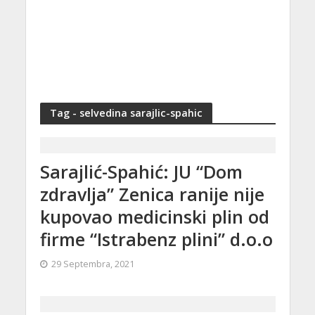
Tag - selvedina sarajlic-spahic
Sarajlić-Spahić: JU “Dom
zdravlja” Zenica ranije nije
kupovao medicinski plin od
firme “Istrabenz plini” d.o.o
29 Septembra, 2021