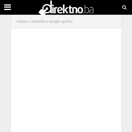
Home
»
selvedina sarajlic-spahic