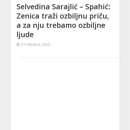
Selvedina Sarajlić – Spahić:
Zenica traži ozbiljnu priču,
a za nju trebamo ozbiljne
ljude
27 Oktobra, 2020