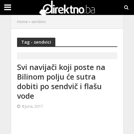
Home
»
sendvici
Tag - sendvici
Svi navijači koji poste na
Bilinom polju će sutra
dobiti po sendvič i flašu
vode
8 Juna, 2017