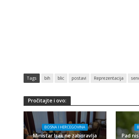
Tags
bih
blic
postavi
Reprezentacija
send
Pročitajte i ovo:
BOSNA I HERCEGOVINA
B
Ministar Isak ne zaboravlja
Pad nis