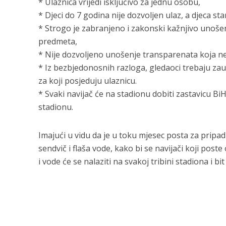
* Ulaznica vrijedi isključivo za jednu osobu,
* Djeci do 7 godina nije dozvoljen ulaz, a djeca st
* Strogo je zabranjeno i zakonski kažnjivo unošen
predmeta,
* Nije dozvoljeno unošenje transparenata koja ne
* Iz bezbjedonosnih razloga, gledaoci trebaju zau
za koji posjeduju ulaznicu.
* Svaki navijač će na stadionu dobiti zastavicu Bi
stadionu.
Imajući u vidu da je u toku mjesec posta za pripad
sendvič i flaša vode, kako bi se navijači koji pos
i vode će se nalaziti na svakoj tribini stadiona i bi