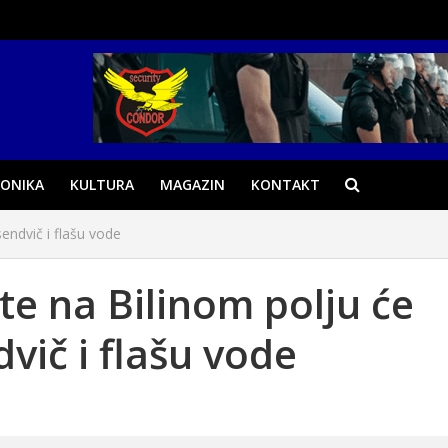
ONIKA
KULTURA
MAGAZIN
KONTAKT
sendvič i flašu vode
ste na Bilinom polju će
vič i flašu vode