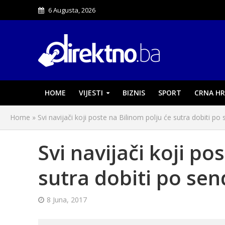
6 Augusta, 2026
HOME
VIJESTI
BIZNIS
SPORT
CRNA HR
Home
»
Svi navijači koji poste na Bilinom polju će sutra dobiti po 
Svi navijači koji po
sutra dobiti po send
8 Juna, 2017