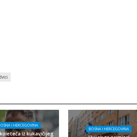
vici
OSNA I HERCEGOVINA
BOSNA I HERCEGOVINA
koleteča iz kukavičijeg