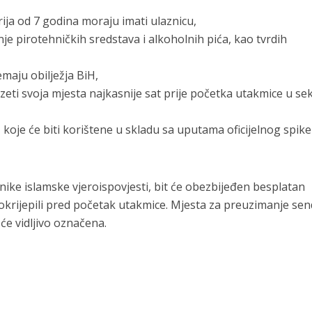
arija od 7 godina moraju imati ulaznicu,
je pirotehničkih sredstava i alkoholnih pića, kao tvrdih
maju obilježja BiH,
zeti svoja mjesta najkasnije sat prije početka utakmice u se
H koje će biti korištene u skladu sa uputama oficijelnog spik
nike islamske vjeroispovjesti, bit će obezbijeđen besplatan
te okrijepili pred početak utakmice. Mjesta za preuzimanje sen
t će vidljivo označena.