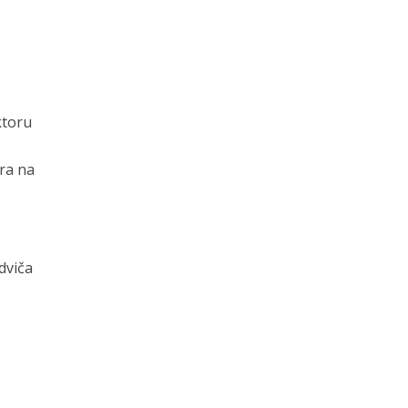
ktoru
era na
dviča