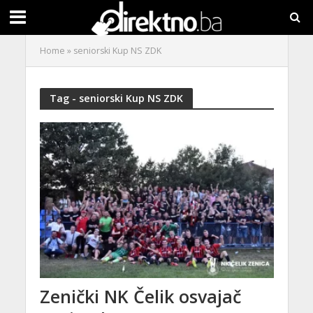
Home
»
seniorski Kup NS ZDK
Tag - seniorski Kup NS ZDK
Zenički NK Čelik osvajač