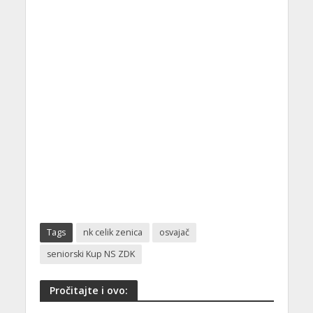
Tags
nk celik zenica
osvajač
seniorski Kup NS ZDK
Pročitajte i ovo: