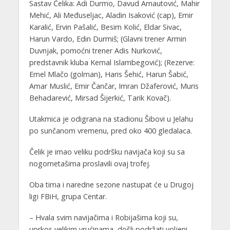
Sastav Čelika: Adi Durmo, Davud Arnautović, Mahir
Mehić, Ali Međuseljac, Aladin Isaković (cap), Emir
Karalić, Ervin Pašalić, Besim Kolić, Eldar Sivac,
Harun Vardo, Edin Durmiš; (Glavni trener Armin
Duvnjak, pomoćni trener Adis Nurković,
predstavnik kluba Kemal Islambegović); (Rezerve:
Emel Mlačo (golman), Haris Šehić, Harun Šabić,
Amar Muslić, Emir Čančar, Imran Džaferović, Muris
Behadarević, Mirsad Šijerkić, Tarik Kovač).
Utakmica je odigrana na stadionu Šibovi u Jelahu
po sunčanom vremenu, pred oko 400 gledalaca.
Čelik je imao veliku podršku navijača koji su sa
nogometašima proslavili ovaj trofej.
Oba tima i naredne sezone nastupat će u Drugoj
ligi FBiH, grupa Centar.
– Hvala svim navijačima i Robijašima koji su,
uprkos velikim vrućinama, došli podržati voljeni