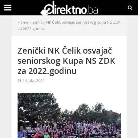
Home
»
Zenički NK Čelik osvajač seniorskog Kupa NS ZDK
za 2022.godinu
Zenički NK Čelik osvajač
seniorskog Kupa NS ZDK
za 2022.godinu
24 Jula, 2022