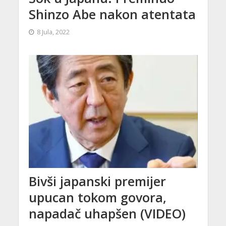
Shinzo Abe nakon atentata
8 Jula, 2022
Bivši japanski premijer
upucan tokom govora,
napadač uhapšen (VIDEO)