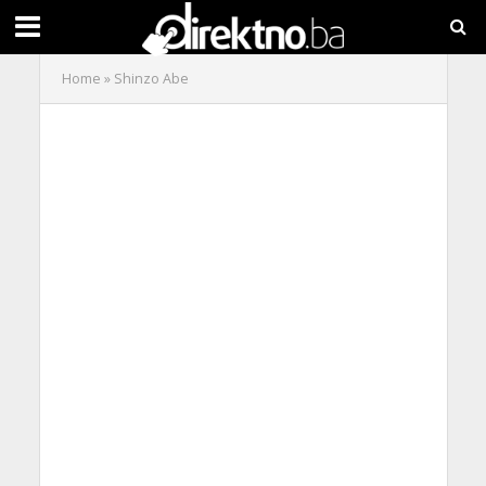
Home
»
Shinzo Abe