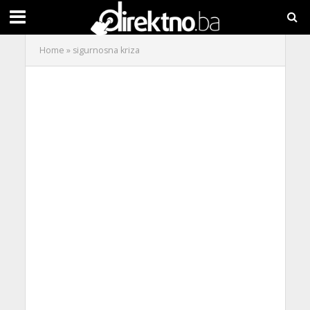
Home
»
sigurnosna kriza