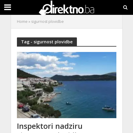
Home
»
sigurnost plovidbe
Tag - sigurnost plovidbe
Inspektori nadziru