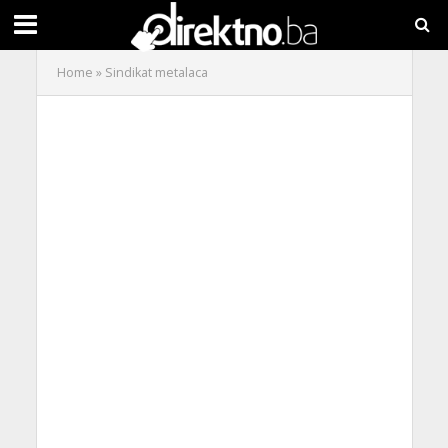
Home
»
Sindikat metalaca