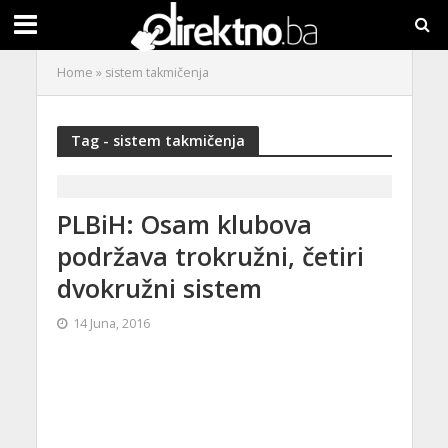
Home
»
sistem takmičenja
Tag - sistem takmičenja
PLBiH: Osam klubova
podržava trokružni, četiri
dvokružni sistem
14 Juna, 2016