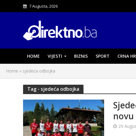
7 Augusta, 2026
HOME
VIJESTI
BIZNIS
SPORT
CRNA HR
Home
»
sjedeća odbojka
Tag - sjedeća odbojka
Sjede
novu
29 Augus