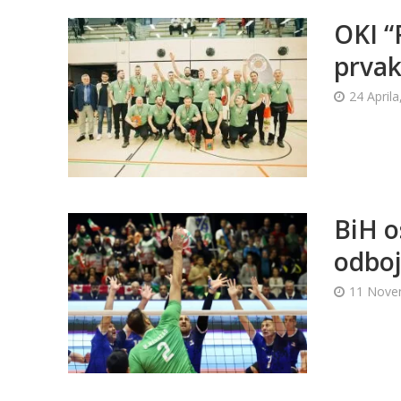
OKI “
prvak
24 Aprila
BiH o
odboj
11 Nove