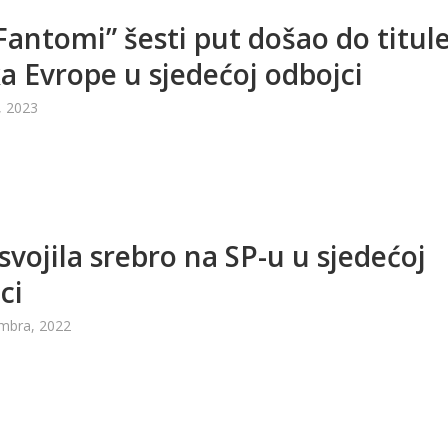
Fantomi” šesti put došao do titul
a Evrope u sjedećoj odbojci
, 2023
svojila srebro na SP-u u sjedećoj
ci
mbra, 2022