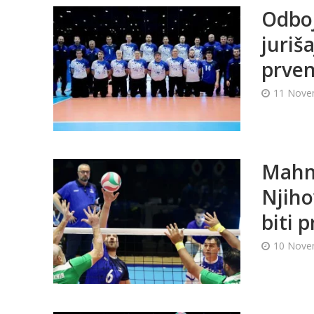
Odboj
juriš
prve
11 Nove
Mahmu
Njiho
biti 
10 Nove