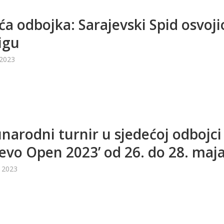
ća odbojka: Sarajevski Spid osvoji
igu
 2023
arodni turnir u sjedećoj odbojci
jevo Open 2023’ od 26. do 28. maj
 2023