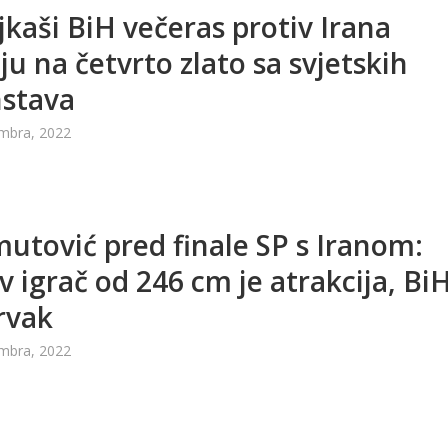
kaši BiH večeras protiv Irana
aju na četvrto zlato sa svjetskih
nstava
mbra, 2022
tović pred finale SP s Iranom:
v igrač od 246 cm je atrakcija, Bi
prvak
mbra, 2022