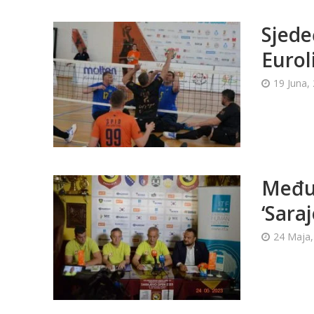
Sjede
Eurol
19 Juna,
Međun
‘Sara
24 Maja,