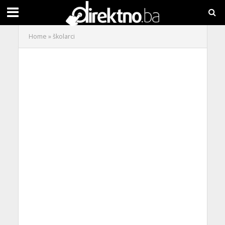
Home
»
školarci