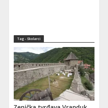
Tag - školarci
Zenička tvrđava Vranduk