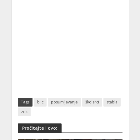
Tags
blic
posumljavanje
školarci
stabla
zdk
Pročitajte i ovo: