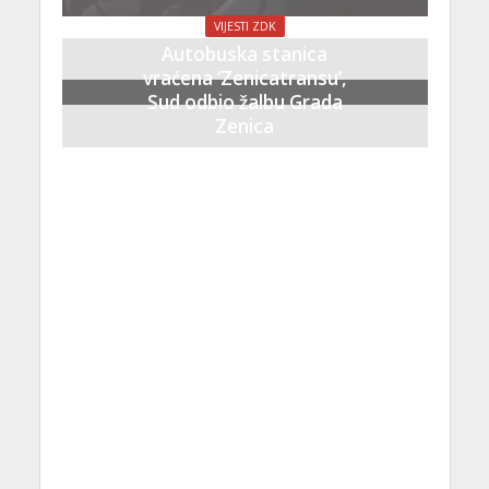
VIJESTI ZDK
Autobuska stanica
vraćena ‘Zenicatransu’,
Sud odbio žalbu Grada
Zenica
21 Septembra, 2023