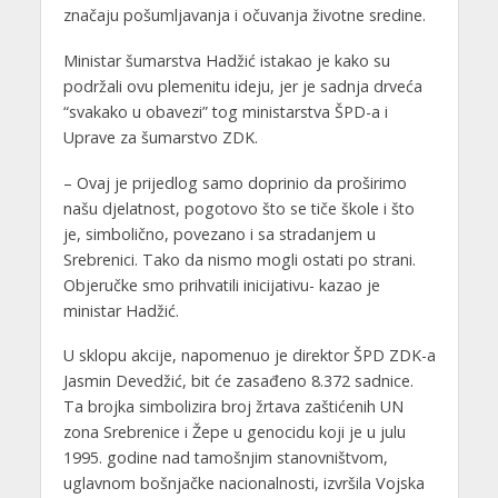
značaju pošumljavanja i očuvanja životne sredine.
Ministar šumarstva Hadžić istakao je kako su
podržali ovu plemenitu ideju, jer je sadnja drveća
“svakako u obavezi” tog ministarstva ŠPD-a i
Uprave za šumarstvo ZDK.
– Ovaj je prijedlog samo doprinio da proširimo
našu djelatnost, pogotovo što se tiče škole i što
je, simbolično, povezano i sa stradanjem u
Srebrenici. Tako da nismo mogli ostati po strani.
Objeručke smo prihvatili inicijativu- kazao je
ministar Hadžić.
U sklopu akcije, napomenuo je direktor ŠPD ZDK-a
Jasmin Devedžić, bit će zasađeno 8.372 sadnice.
Ta brojka simbolizira broj žrtava zaštićenih UN
zona Srebrenice i Žepe u genocidu koji je u julu
1995. godine nad tamošnjim stanovništvom,
uglavnom bošnjačke nacionalnosti, izvršila Vojska