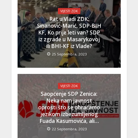
VIJESTI ZDK
Rat u Vladi ZDK:
Sinanović-Marić, SDP-BIH
KF, Ko prije leti van? SDP
iz zgrade u Masarykovoj
ili BHI-KF iz Vlade?
25 Septembra, 2023
VIJESTI ZDK
Saopćenje SDP Zenica:
Neka nam javnost
oprosti što se obraćamo
jezikom izbezumljenog
Fuada Kasumovića, ali…
22 Septembra, 2023