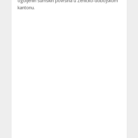
ogoljenih šumskih površina u Zeničko-dobojskom
kantonu.