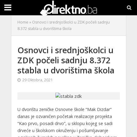
Home
»
Osnovci i srednjoškolci u ZDK počeli sadnju
8.372 stabla u dvorištima škola
Osnovci i srednjoškolci u
ZDK počeli sadnju 8.372
stabla u dvorištima škola
29 Oktobra, 2021
U dvorištu zeničke Osnovne škole “Mak Dizdar”
danas je ozvaničen početak realizacije projekta
“Kao prvo, posadi drvo”, u sklopu kojeg se sadi
drveće u školskom okruženju i pošumljavanje