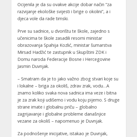
Ocijenila je da su ovakve akcije dobar način “za
razvijanje ekološke svijesti i brige o okolini”, a i
djeca vole da rade timski.
Prve su sadnice, u dvorištu te škole, zajedno s
učenicima te škole zasadili resorni ministar
obrazovanja Spahija Kozlić, ministar šumarstva
Mirsad Hadžić te zastupnik u Skupštini ZDK i
Domu naroda Federacije Bosne i Hercegovine
Jasmin Duvnjak.
– Smatram da je to jako važno zbog stvari koje su
i lokalne – briga za okoliš, zdrav zrak, vodu…A
znamo koliko svaka nova sadnica ima veze i bitna
je za zrak koji udišemo i vodu koju pijemo. S druge
strane imate i globalnu priču – globalno
zagrijavanje i globalne probleme današnjice
vezane za okoliš – napomenuo je Duvnjak.
Za podnošenje inicijative, istakao je Duvnjak,