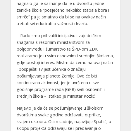
nagnalo ga je saznanje da je u dvorištu jedne
zeničke škole “posječeno nekoliko stabala bora i
smrče” pa je smatrao da bi se na ovakav način
trebali svi educirati o važnosti drveća.
– Rado smo prihvatili inicijativu i zajedničkim
snagama s resornim ministarstvom za
poljoprivredu i šumarstvo te ŠPD-om ZDK
realiziramo je u svim osnovnim i srednjim školama,
gdje postoji interes. Mislim da ćemo na ovaj način
i pospješiti svijest učenika o značaju
pošumljavanja planete Zemlje. Ovo će biti
kontinuirana aktivnost, jer je uvrštena u sve
godišnje programe rada (GPR) svih osnovnih i
srednjih škola – istakao je ministar Kozlić.
Najavio je da će se pošumljavanje u školskim
dvorištima svake godine održavati, otprilike,
krajem oktobra. Osim sadnje, najavljuje Spahić, u
sklopu projekta održavaju se i predavanja o