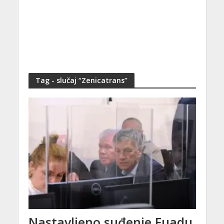
Tag - slučaj “Zenicatrans”
Nastavljeno suđenje Fuadu