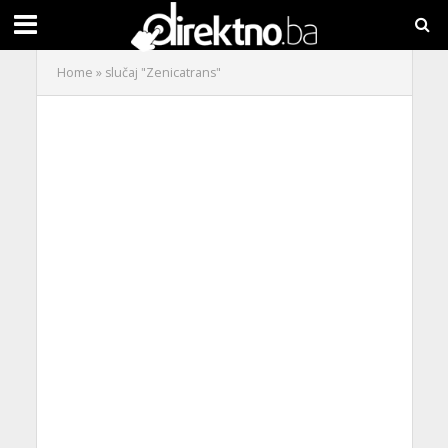
Home
»
slučaj "Zenicatrans"