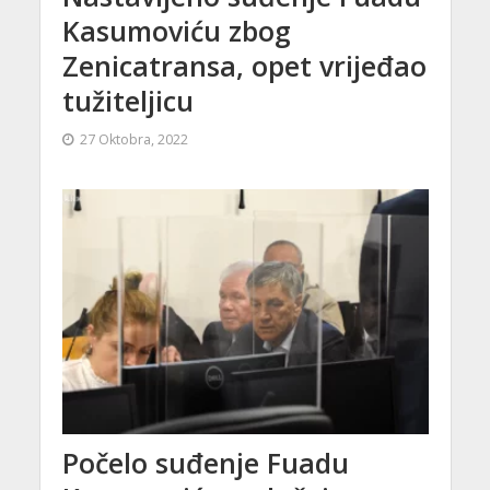
Kasumoviću zbog
Zenicatransa, opet vrijeđao
tužiteljicu
27 Oktobra, 2022
Počelo suđenje Fuadu