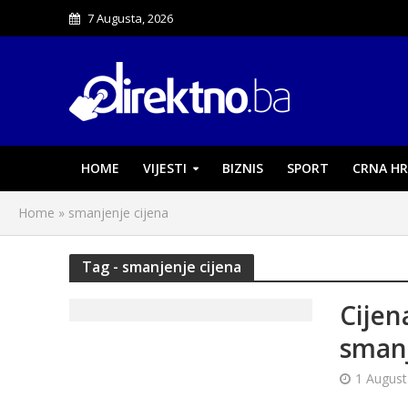
7 Augusta, 2026
HOME
VIJESTI
BIZNIS
SPORT
CRNA HR
Home
»
smanjenje cijena
Tag - smanjenje cijena
Cijen
sman
1 August