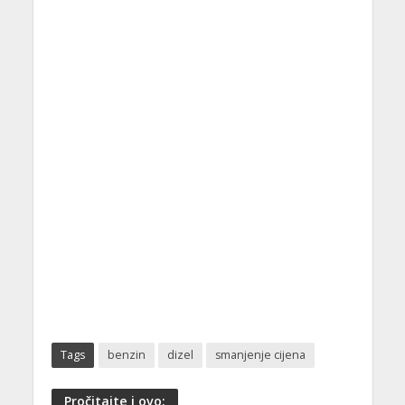
Tags
benzin
dizel
smanjenje cijena
Pročitajte i ovo: